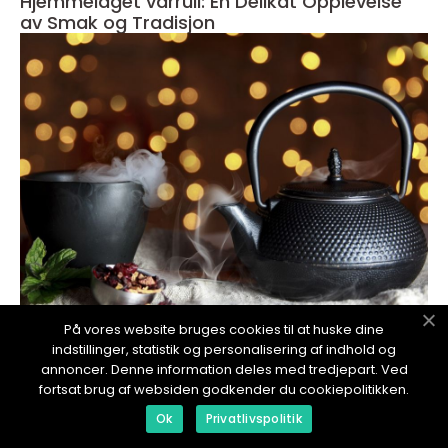
Hjemmelaget vårrull: En Delikat Opplevelse
av Smak og Tradisjon
På vores website bruges cookies til at huske dine
redaktionel
indstillinger, statistik og personalisering af indhold og
17. January 2024
annoncer. Denne information deles med tredjepart. Ved
Hjemmelaget potetgull: En dybdegående
fortsat brug af websiden godkender du cookiepolitikken.
guide til smakfulle fristelser
Ok
Privatlivspolitik