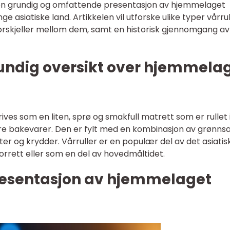
n grundig og omfattende presentasjon av hjemmelaget
e asiatiske land. Artikkelen vil utforske ulike typer vårrul
orskjeller mellom dem, samt en historisk gjennomgang av
rundig oversikt over hjemmela
ves som en liten, sprø og smakfull matrett som er rullet i
ndre bakevarer. Den er fylt med en kombinasjon av grønnsa
rter og krydder. Vårruller er en populær del av det asiatis
orrett eller som en del av hovedmåltidet.
resentasjon av hjemmelaget