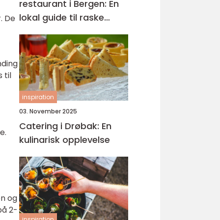
restaurant i Bergen: En
lokal guide til raske
r. De
smaker på Sartor
nding
 til
inspiration
03. November 2025
Catering i Drøbak: En
e.
kulinarisk opplevelse
en og
på 2-
inspiration