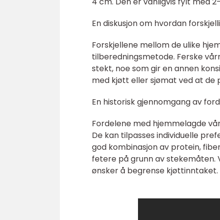
4 cm. Den er vanligvis fylt med 2-
En diskusjon om hvordan forskjell
Forskjellene mellom de ulike hjem
tilberedningsmetode. Ferske vårrull
stekt, noe som gir en annen konsi
med kjøtt eller sjømat ved at de
En historisk gjennomgang av ford
Fordelene med hjemmelagde vårrul
De kan tilpasses individuelle pre
god kombinasjon av protein, fiber 
fetere på grunn av stekemåten. V
ønsker å begrense kjøttinntaket.