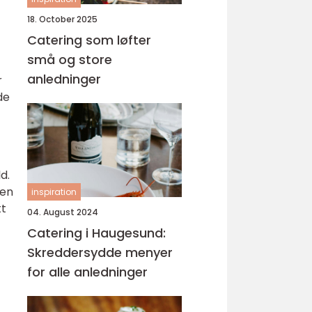
18. October 2025
Catering som løfter
små og store
anledninger
r
de
d.
 en
inspiration
tt
04. August 2024
Catering i Haugesund:
Skreddersydde menyer
for alle anledninger