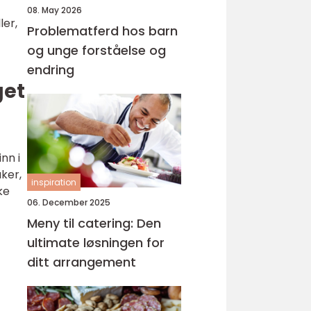
08. May 2026
ler,
Problematferd hos barn
og unge forståelse og
endring
get
nn i
ker,
inspiration
ke
06. December 2025
Meny til catering: Den
ultimate løsningen for
ditt arrangement