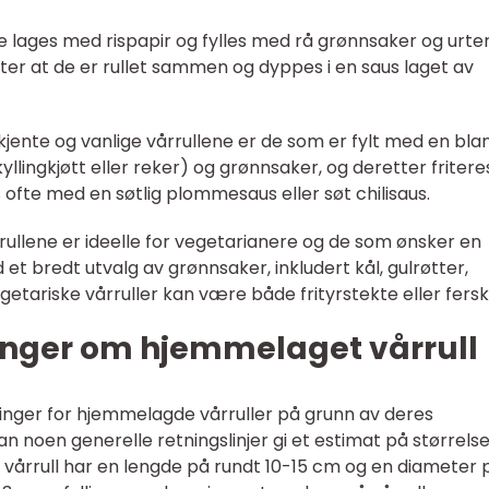
ene lages med rispapir og fylles med rå grønnsaker og urte
ter at de er rullet sammen og dyppes i en saus laget av
t kjente og vanlige vårrullene er de som er fylt med en bla
kyllingkjøtt eller reker) og grønnsaker, og deretter friteres
s ofte med en søtlig plommesaus eller søt chilisaus.
årrullene er ideelle for vegetarianere og de som ønsker en
 et bredt utvalg av grønnsaker, inkludert kål, gulrøtter,
etariske vårruller kan være både frityrstekte eller fersk
inger om hjemmelaget vårrull
inger for hjemmelagde vårruller på grunn av deres
n noen generelle retningslinjer gi et estimat på størrels
 vårrull har en lengde på rundt 10-15 cm og en diameter 