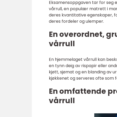
Eksamensoppgaven tar for seg e
vårrull, en populær matrett i mang
deres kvantitative egenskaper, f
deres fordeler og ulemper.
En overordnet, g
vårrull
En hjemmelaget vårrull kan beskri
en tynn deig av rispapir eller a
kjøtt, sjømat og en blanding av u
kjøkkenet og serveres ofte som f
En omfattende p
vårrull