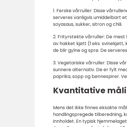
1. Ferske vårruller: Disse vårrull
serveres vanligvis umiddelbart et
soyasaus, sukker, sitron og chili.
2. Frityrstekte vårruller: De mes
av hakket kjøtt (f.eks. svinekjøtt, 
de blir gylne og sprø. De servere
3. Vegetariske vårruller: Disse v
sunnere alternativ. De er fylt med
paprika, sopp og bønnespirer. Veg
Kvantitative mål
Mens det ikke finnes eksakte mål
handlingspregede tilberedning, ka
innholdet. En typisk hjemmelaget