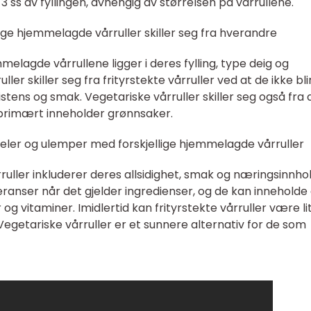
3 ss av fyllingen, avhengig av størrelsen på vårrullene.
ige hjemmelagde vårruller skiller seg fra hverandre
melagde vårrullene ligger i deres fylling, type deig og
er skiller seg fra frityrstekte vårruller ved at de ikke bli
stens og smak. Vegetariske vårruller skiller seg også fra 
 primært inneholder grønnsaker.
eler og ulemper med forskjellige hjemmelagde vårruller
ler inkluderer deres allsidighet, smak og næringsinnhol
feranser når det gjelder ingredienser, og de kan inneholde
og vitaminer. Imidlertid kan frityrstekte vårruller være li
egetariske vårruller er et sunnere alternativ for de som