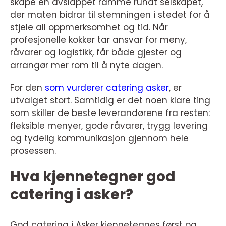
skape en avslappet ramme rundt selskapet,
der maten bidrar til stemningen i stedet for å
stjele all oppmerksomhet og tid. Når
profesjonelle kokker tar ansvar for meny,
råvarer og logistikk, får både gjester og
arrangør mer rom til å nyte dagen.
For den
som vurderer catering asker
, er
utvalget stort. Samtidig er det noen klare ting
som skiller de beste leverandørene fra resten:
fleksible menyer, gode råvarer, trygg levering
og tydelig kommunikasjon gjennom hele
prosessen.
Hva kjennetegner god
catering i asker?
God catering i Asker kjennetegnes først og