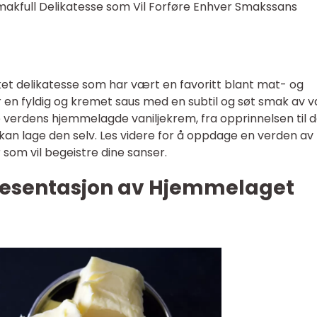
akfull Delikatesse som Vil Forføre Enhver Smakssans
sket delikatesse som har vært en favoritt blant mat- og
er en fyldig og kremet saus med en subtil og søt smak av va
ke verdens hjemmelagde vaniljekrem, fra opprinnelsen til 
 kan lage den selv. Les videre for å oppdage en verden av
som vil begeistre dine sanser.
resentasjon av Hjemmelaget