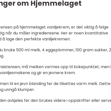
linger om Hjemmelaget
ensen på hjemmelaget vaniljekrem, er det viktig å følge
g når du måler ingrediensene. Her er noen kvantitative
 å lage den perfekte vaniljekremen:
 du bruke 500 ml melk, 4 eggeplommer, 100 gram sukker, 
ng.
onsistensen, må melken varmes opp til kokepunktet, men 
 vaniljesmakene og gir en jevnere krem.
en til en jevn blanding før de tilsettes varm melk. Dette
 og unngå klumper.
den avkjøles før den brukes videre i oppskrifter eller serv