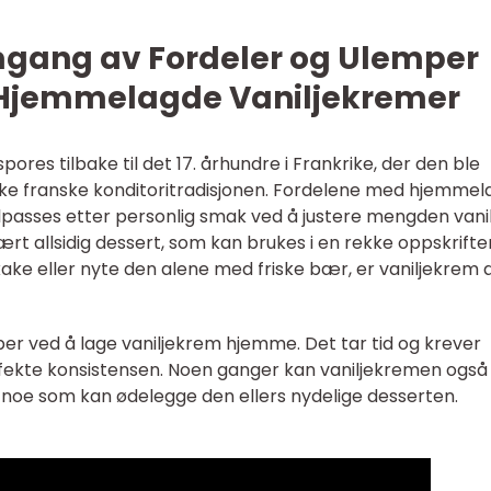
mgang av Fordeler og Ulemper
 Hjemmelagde Vaniljekremer
pores tilbake til det 17. århundre i Frankrike, der den ble
iske franske konditoritradisjonen. Fordelene med hjemmel
lpasses etter personlig smak ved å justere mengden vanil
vært allsidig dessert, som kan brukes i en rekke oppskrifter
ake eller nyte den alene med friske bær, er vaniljekrem al
per ved å lage vaniljekrem hjemme. Det tar tid og krever
ekte konsistensen. Noen ganger kan vaniljekremen også s
g, noe som kan ødelegge den ellers nydelige desserten.