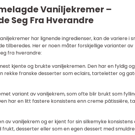
mmelagde Vaniljekremer –
 de Seg Fra Hverandre
niljekremer har lignende ingredienser, kan de variere i 
e tilberedes. Her er noen måter forskjellige varianter av
seg fra hverandre:
mest kjente og brukte vaniljekremen. Den har en fyldig og
en rekke franske desserter som eclairs, tarteletter og ga
met variant av vaniljekrem, som ofte blir brukt som fylling
en har en litt fastere konsistens enn creme pâtissière, t
en av vaniljekrem og er kjent for sin silkemyke konsistens
 frukt, desserter eller som en egen dessert med smuldre