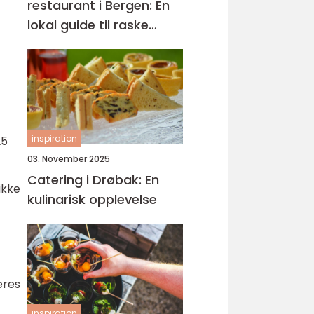
restaurant i Bergen: En
lokal guide til raske
smaker på Sartor
inspiration
25
03. November 2025
Catering i Drøbak: En
ikke
kulinarisk opplevelse
eres
inspiration