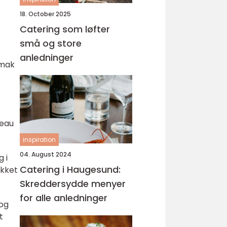
18. October 2025
Catering som løfter
små og store
anledninger
smak
teau
inspiration
04. August 2024
 i
Catering i Haugesund:
akket
Skreddersydde menyer
for alle anledninger
 og
t