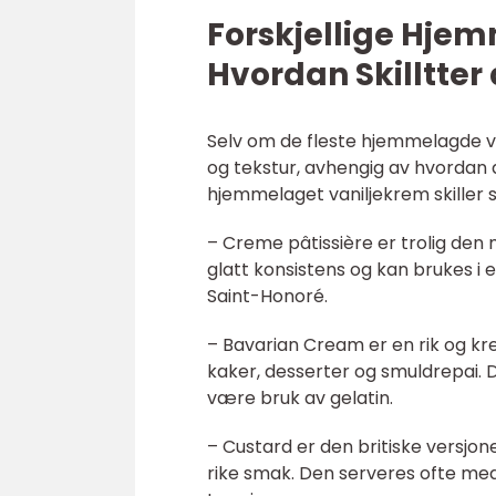
Forskjellige Hje
Hvordan Skilltter
Selv om de fleste hjemmelagde va
og tekstur, avhengig av hvordan d
hjemmelaget vaniljekrem skiller 
– Creme pâtissière er trolig den 
glatt konsistens og kan brukes i 
Saint-Honoré.
– Bavarian Cream er en rik og kre
kaker, desserter og smuldrepai. D
være bruk av gelatin.
– Custard er den britiske versjon
rike smak. Den serveres ofte med