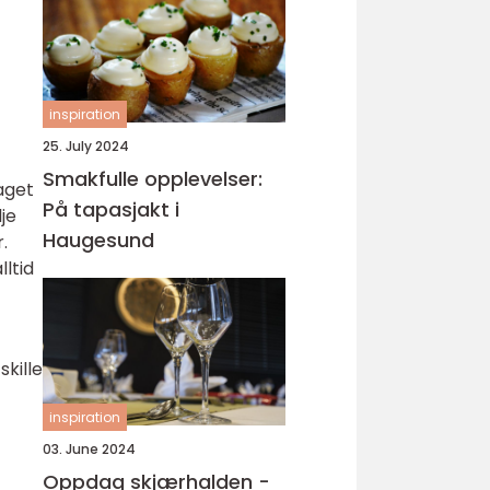
inspiration
25. July 2024
Smakfulle opplevelser:
aget
På tapasjakt i
je
Haugesund
.
ltid
kille
inspiration
03. June 2024
Oppdag skjærhalden -