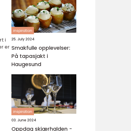
inspiration
25. July 2024
t i
er er
Smakfulle opplevelser:
På tapasjakt i
Haugesund
inspiration
03. June 2024
Oppdag skjærhalden -