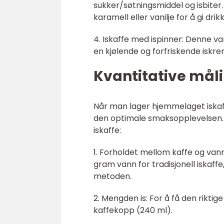
sukker/søtningsmiddel og isbiter.
karamell eller vanilje for å gi dr
4. Iskaffe med ispinner: Denne var
en kjølende og forfriskende is
Kvantitative mål
Når man lager hjemmelaget iskaff
den optimale smaksopplevelsen. H
iskaffe:
1. Forholdet mellom kaffe og vann
gram vann for tradisjonell iskaff
metoden.
2. Mengden is: For å få den riktig
kaffekopp (240 ml).