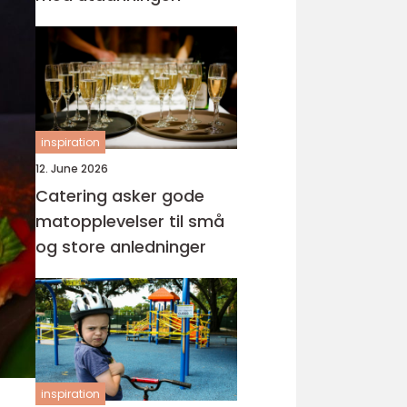
inspiration
12. June 2026
Catering asker gode
matopplevelser til små
og store anledninger
inspiration