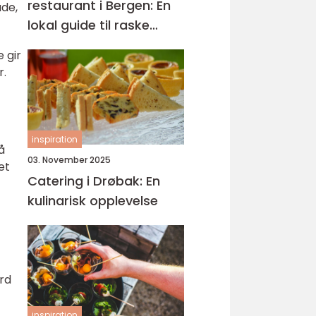
restaurant i Bergen: En
ade,
lokal guide til raske
smaker på Sartor
 gir
r.
inspiration
å
03. November 2025
et
Catering i Drøbak: En
kulinarisk opplevelse
ard
inspiration