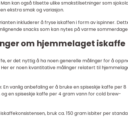
 Man kan også tilsette ulike smakstilsetninger som sjokol
ikken ekstra smak og variasjon.
ianten inkluderer å fryse iskaffen i form av ispinner. Dette
kremlignende snacks som kan nytes på varme sommerdage
inger om hjemmelaget iskaffe
e, er det nyttig å ha noen generelle målinger for å oppn
er er noen kvantitative målinger relatert til hjemmelag
: En vanlig anbefaling er å bruke en spiseskje kaffe per 8
e, og en spiseskje kaffe per 4 gram vann for cold brew-
e iskaffekonsistensen, bruk ca. 150 gram isbiter per stand