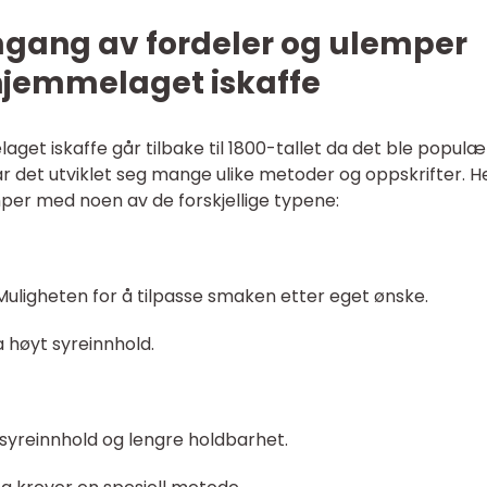
mgang av fordeler og ulemper
 hjemmelaget iskaffe
get iskaffe går tilbake til 1800-tallet da det ble populær
 det utviklet seg mange ulike metoder og oppskrifter. H
mper med noen av de forskjellige typene:
 Muligheten for å tilpasse smaken etter eget ønske.
 høyt syreinnhold.
 syreinnhold og lengre holdbarhet.