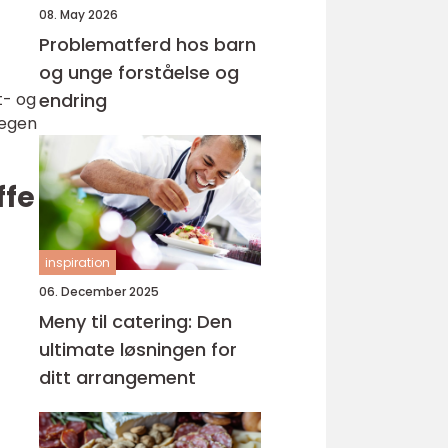
08. May 2026
Problematferd hos barn
og unge forståelse og
t- og
endring
 egen
ffe
inspiration
06. December 2025
Meny til catering: Den
ultimate løsningen for
ditt arrangement