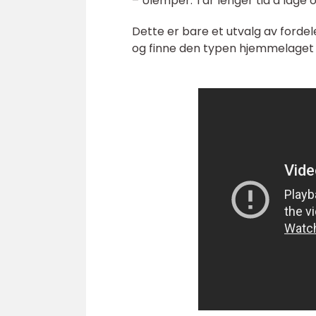
– Ulemper: Tar lenger tid å lage 
Dette er bare et utvalg av fordel
og finne den typen hjemmelaget 