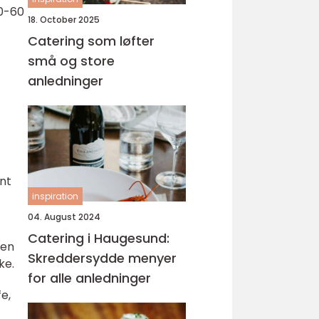
30-60
18. October 2025
Catering som løfter
små og store
anledninger
ent
inspiration
04. August 2024
Catering i Haugesund:
 en
Skreddersydde menyer
ke.
for alle anledninger
e,