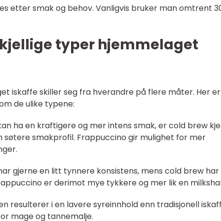
ttes etter smak og behov. Vanligvis bruker man omtrent 
skjellige typer hjemmelaget
t iskaffe skiller seg fra hverandre på flere måter. Her er
om de ulike typene:
e kan ha en kraftigere og mer intens smak, er cold brew kj
n søtere smakprofil. Frappuccino gir mulighet for mer
nger.
e har gjerne en litt tynnere konsistens, mens cold brew har
 Frappuccino er derimot mye tykkere og mer lik en milksha
 resulterer i en lavere syreinnhold enn tradisjonell iskaff
for mage og tannemalje.