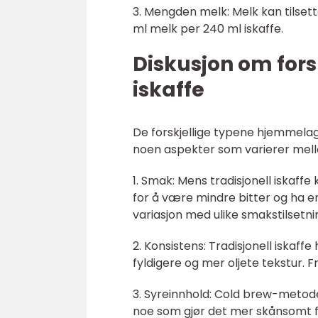
3. Mengden melk: Melk kan tilse
ml melk per 240 ml iskaffe.
Diskusjon om for
iskaffe
De forskjellige typene hjemmelage
noen aspekter som varierer mell
1. Smak: Mens tradisjonell iskaff
for å være mindre bitter og ha e
variasjon med ulike smakstilsetni
2. Konsistens: Tradisjonell iskaff
fyldigere og mer oljete tekstur.
3. Syreinnhold: Cold brew-metoden
noe som gjør det mer skånsomt 