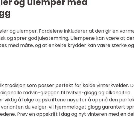
deler og ulemper med
øgg
eler og ulemper. Fordelene inkluderer at den gir en var
tisk og sprer god julestemning. Ulempene kan være at de
ytes med måte, og at enkelte krydder kan være sterke og
 tradisjon som passer perfekt for kalde vinterkvelder. 
radisjonelle rødvin-gløggen til hvitvin-gløgg og alkoholfrie
er viktig å følge oppskriftene nøye for å oppnå den perfe
varianten du velger, vil hjemmelaget gløgg garantert sp
dene. Prøv en oppskrift i dag og nyt vinteren med en dei