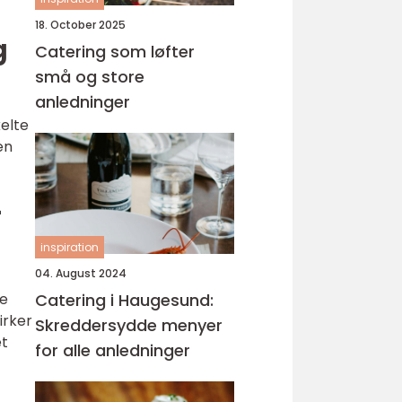
18. October 2025
g
Catering som løfter
små og store
anledninger
kelte
en
-
inspiration
04. August 2024
de
Catering i Haugesund:
irker
Skreddersydde menyer
et
for alle anledninger