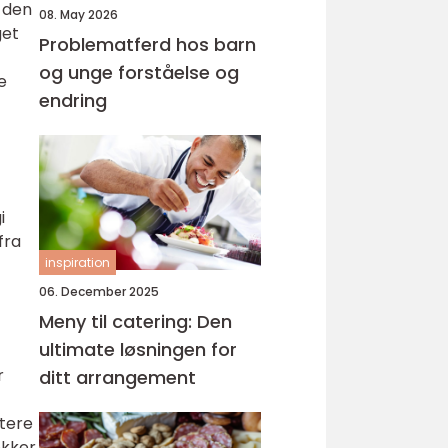
 den
08. May 2026
get
Problematferd hos barn
og unge forståelse og
e
endring
i
fra
inspiration
06. December 2025
Meny til catering: Den
ultimate løsningen for
r
ditt arrangement
ttere
ekker