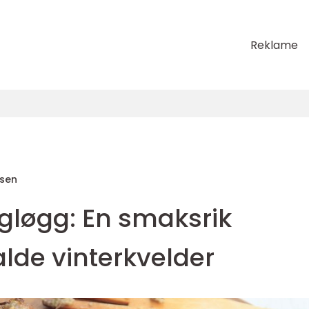
Reklame
sen
løgg: En smaksrik
alde vinterkvelder