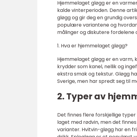
Hjemmelaget gløgg er en varmend
kalde vinterperioden. Denne art
gløgg og gir deg en grundig oversi
populære variantene og hvordan de
målinger og diskutere fordelen
1. Hva er hjemmelaget gløgg?
Hjemmelaget gløgg er en varm, kr
krydder som kanel, nellik og inge
ekstra smak og tekstur. Gløgg ha
Sverige, men har spredt seg til 
2. Typer av hjem
Det finnes flere forskjellige typ
laget med rødvin, men det finnes 
varianter. Hvitvin-gløgg har en f
drikk. Eplegløgg er et populært v