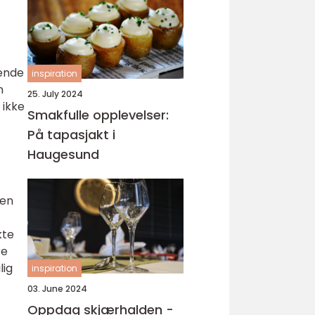
mende
inspiration
n
25. July 2024
 ikke
Smakfulle opplevelser:
På tapasjakt i
Haugesund
Den
kte
re
lig
inspiration
03. June 2024
Oppdag skjærhalden -