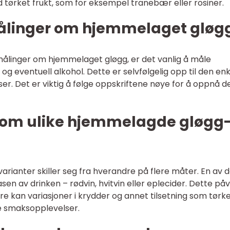
rket frukt, som for eksempel tranebær eller rosiner.
målinger om hjemmelaget gløg
målinger om hjemmelaget gløgg, er det vanlig å måle
og eventuell alkohol. Dette er selvfølgelig opp til den en
er. Det er viktig å følge oppskriftene nøye for å oppnå d
ellom ulike hjemmelagde gløgg
rianter skiller seg fra hverandre på flere måter. En av 
en av drinken – rødvin, hvitvin eller eplecider. Dette påv
e kan variasjoner i krydder og annet tilsetning som tørk
ige smaksopplevelser.