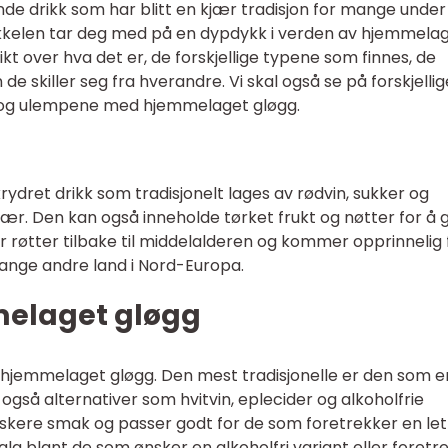
e drikk som har blitt en kjær tradisjon for mange under
ikkelen tar deg med på en dypdykk i verden av hjemmela
kt over hva det er, de forskjellige typene som finnes, de
 skiller seg fra hverandre. Vi skal også se på forskjellig
e og ulempene med hjemmelaget gløgg.
ydret drikk som tradisjonelt lages av rødvin, sukker og
fær. Den kan også inneholde tørket frukt og nøtter for å g
r røtter tilbake til middelalderen og kommer opprinnelig 
mange andre land i Nord-Europa.
melaget gløgg
er hjemmelaget gløgg. Den mest tradisjonelle er den som e
også alternativer som hvitvin, eplecider og alkoholfrie
riskere smak og passer godt for de som foretrekker en le
alg blant de som ønsker en alkoholfri variant eller foretr