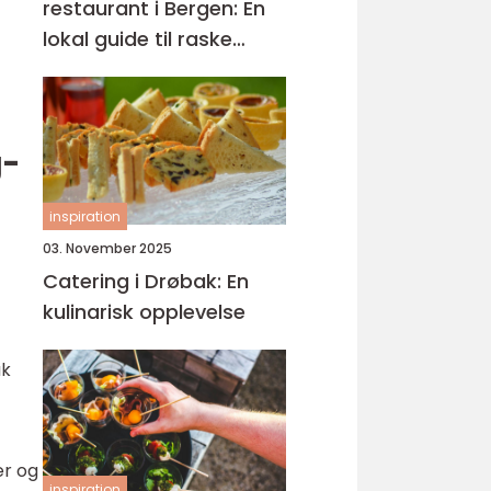
restaurant i Bergen: En
lokal guide til raske
smaker på Sartor
g-
inspiration
03. November 2025
Catering i Drøbak: En
kulinarisk opplevelse
ak
er og
inspiration