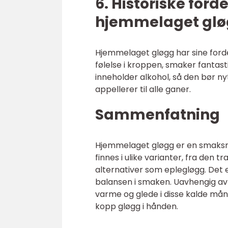
6. Historiske for
hjemmelaget gl
Hjemmelaget gløgg har sine ford
følelse i kroppen, smaker fantas
inneholder alkohol, så den bør n
appellerer til alle ganer.
Sammenfatning
Hjemmelaget gløgg er en smaksrik
finnes i ulike varianter, fra den t
alternativer som eplegløgg. Det 
balansen i smaken. Uavhengig av 
varme og glede i disse kalde måne
kopp gløgg i hånden.