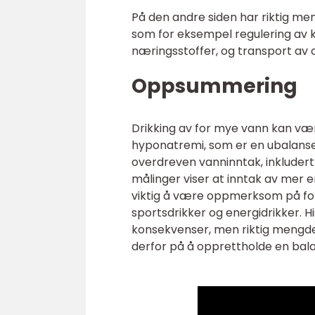
På den andre siden har riktig me
som for eksempel regulering av 
næringsstoffer, og transport av o
Oppsummering
Drikking av for mye vann kan være
hyponatremi, som er en ubalanse i
overdreven vanninntak, inkludert 
målinger viser at inntak av mer 
viktig å være oppmerksom på for
sportsdrikker og energidrikker. H
konsekvenser, men riktig mengde 
derfor på å opprettholde en bala