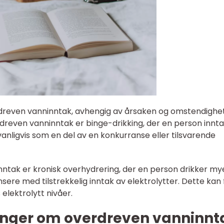
verdreven vanninntak, avhengig av årsaken og omstendigh
rdreven vanninntak er binge-drikking, der en person innta
anligvis som en del av en konkurranse eller tilsvarende
ntak er kronisk overhydrering, der en person drikker my
ere med tilstrekkelig inntak av elektrolytter. Dette kan 
 elektrolytt nivåer.
inger om overdreven vanninnt