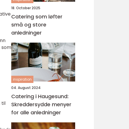
18. October 2025
ative
Catering som løfter
små og store
anledninger
ann
r som
inspiration
04. August 2024
Catering i Haugesund:
til
Skreddersydde menyer
for alle anledninger