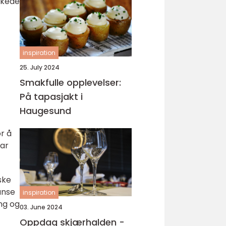
skede
inspiration
25. July 2024
Smakfulle opplevelser:
På tapasjakt i
Haugesund
or å
har
ske
anse
inspiration
ing og
03. June 2024
Oppdag skjærhalden -