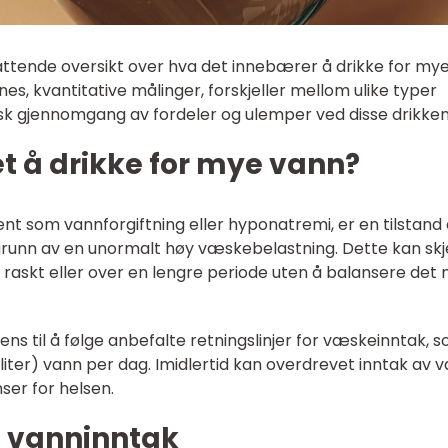
mfattende oversikt over hva det innebærer å drikke for my
nes, kvantitative målinger, forskjeller mellom ulike typer
isk gjennomgang av fordeler og ulemper ved disse drikken
t å drikke for mye vann?
ent som vannforgiftning eller hyponatremi, er en tilstand
unn av en unormalt høy væskebelastning. Dette kan skj
raskt eller over en lengre periode uten å balansere det
ns til å følge anbefalte retningslinjer for væskeinntak, 
 liter) vann per dag. Imidlertid kan overdrevet inntak av 
ser for helsen.
 vanninntak