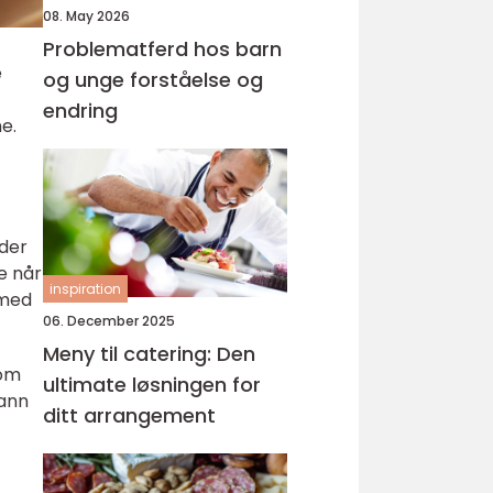
08. May 2026
Problematferd hos barn
e
og unge forståelse og
endring
e.
 der
e når
inspiration
 med
06. December 2025
Meny til catering: Den
som
ultimate løsningen for
vann
ditt arrangement