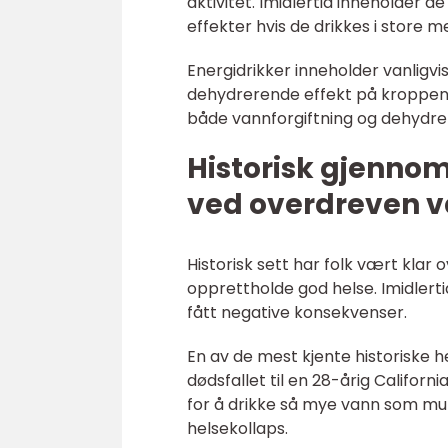
aktivitet. Imidlertid inneholder 
effekter hvis de drikkes i store 
Energidrikker inneholder vanligvi
dehydrerende effekt på kroppen.
både vannforgiftning og dehydrer
Historisk gjenno
ved overdreven 
Historisk sett har folk vært klar 
opprettholde god helse. Imidlerti
fått negative konsekvenser.
En av de mest kjente historiske 
dødsfallet til en 28-årig Californ
for å drikke så mye vann som muli
helsekollaps.