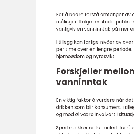
For å bedre forstå omfanget av o
målinger. Ifølge en studie publis
vanligvis en vanninntak på mer en
I tillegg kan farlige nivåer av ov
per time over en lengre periode.
hjerneødem og nyresvikt.
Forskjeller mello
vanninntak
En viktig faktor å vurdere når d
drikken som blir konsumert. I tille
og med øl være involvert i situa
Sportsdrikker er formulert for å 