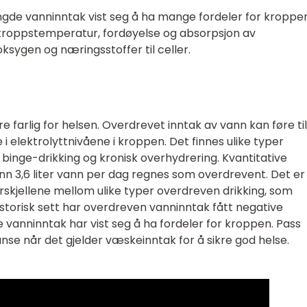
ngde vanninntak vist seg å ha mange fordeler for kroppen
kroppstemperatur, fordøyelse og absorpsjon av
ksygen og næringsstoffer til celler.
 farlig for helsen. Overdrevet inntak av vann kan føre til
 elektrolyttnivåene i kroppen. Det finnes ulike typer
binge-drikking og kronisk overhydrering. Kvantitative
enn 3,6 liter vann per dag regnes som overdrevent. Det er
skjellene mellom ulike typer overdreven drikking, som
istorisk sett har overdreven vanninntak fått negative
vanninntak har vist seg å ha fordeler for kroppen. Pass
nse når det gjelder væskeinntak for å sikre god helse.