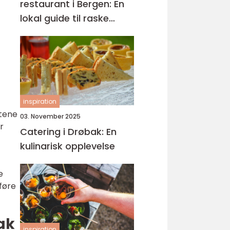
restaurant i Bergen: En
lokal guide til raske
smaker på Sartor
inspiration
etene
03. November 2025
r
Catering i Drøbak: En
kulinarisk opplevelse
e
føre
ak
inspiration