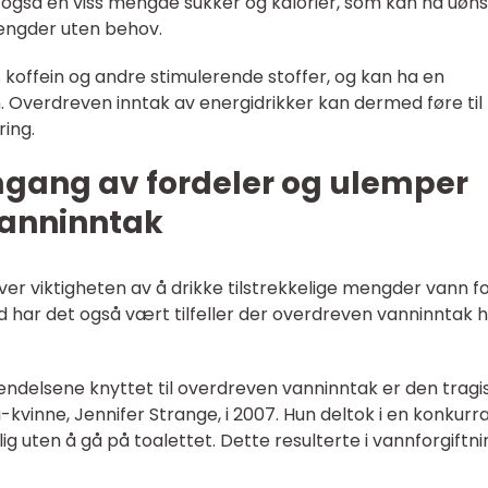
de også en viss mengde sukker og kalorier, som kan ha uøn
mengder uten behov.
s koffein og andre stimulerende stoffer, og kan ha en
 Overdreven inntak av energidrikker kan dermed føre til
ing.
mgang av fordeler og ulemper
vanninntak
over viktigheten av å drikke tilstrekkelige mengder vann f
d har det også vært tilfeller der overdreven vanninntak 
hendelsene knyttet til overdreven vanninntak er den tragi
ia-kvinne, Jennifer Strange, i 2007. Hun deltok i en konkurr
g uten å gå på toalettet. Dette resulterte i vannforgiftn