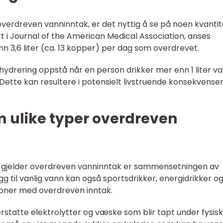
verdreven vanninntak, er det nyttig å se på noen kvantit
ert i Journal of the American Medical Association, anses
n 3,6 liter (ca. 13 kopper) per dag som overdrevet.
erhydrering oppstå når en person drikker mer enn 1 liter v
 Dette kan resultere i potensielt livstruende konsekvense
m ulike typer overdreven
et gjelder overdreven vanninntak er sammensetningen av
gg til vanlig vann kan også sportsdrikker, energidrikker og 
sjoner med overdreven inntak.
erstatte elektrolytter og væske som blir tapt under fysisk