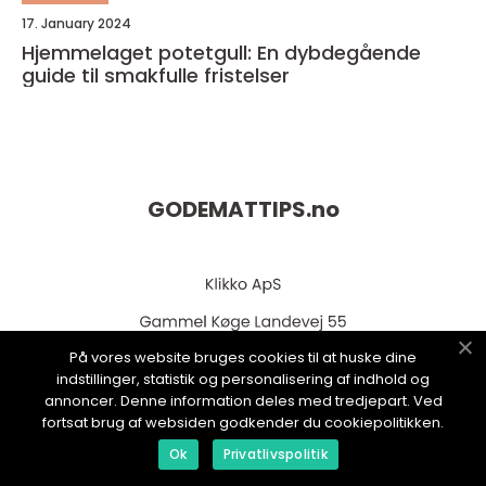
17. January 2024
Hjemmelaget potetgull: En dybdegående
guide til smakfulle fristelser
GODEMATTIPS.
no
På vores website bruges cookies til at huske dine
indstillinger, statistik og personalisering af indhold og
annoncer. Denne information deles med tredjepart. Ved
fortsat brug af websiden godkender du cookiepolitikken.
web:
www.klikko.dk
Ok
Privatlivspolitik