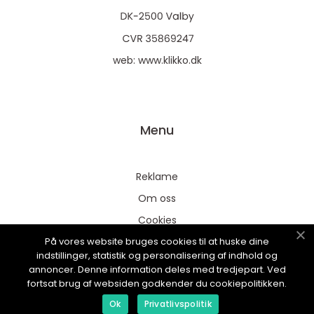
web:
www.klikko.dk
Menu
Reklame
Om oss
Cookies
På vores website bruges cookies til at huske dine
Kontakt Oss
indstillinger, statistik og personalisering af indhold og
Sitemap
annoncer. Denne information deles med tredjepart. Ved
fortsat brug af websiden godkender du cookiepolitikken.
Ok
Privatlivspolitik